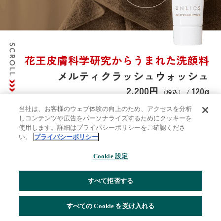
花王皮膚科学研究からうまれた洗顔料
メルティクラッシュウォッシュ
2,200円
120g
/
（税込）
当社は、お客様のウェブ体験の向上のため、アクセスを分析
しコンテンツや広告をパーソナライズするためにクッキーを
使用します。詳細はプライバシーポリシーをご確認くださ
い。
プライバシーポリシー
Cookie 設定
ご新規様、おひとり様1回限り
今すぐお得に始める
すべて拒否する
※UNLICS公式オンラインショップにて購入経験のある方は除く
すべての Cookie を受け入れる
※2025年4月1日以降、会員登録された方が対象となります